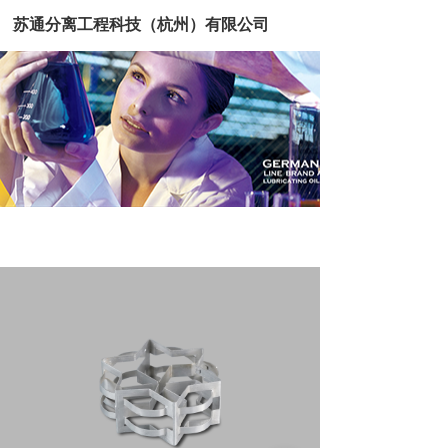
T
苏通分离工程科技（杭州）有限公司
o
g
g
l
e
n
a
v
i
g
a
t
i
o
n